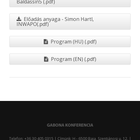
Baldassin5 (.pdf)
Előadás anyaga - Simon Hartl,
INWAPO(.pdf)
Program (HU) (.pdf)
Program (EN) (.pdf)
Telefon: +36 30 405 0315 | Címünk: H - 6500 Baja, Szentjánosi u. 12. |