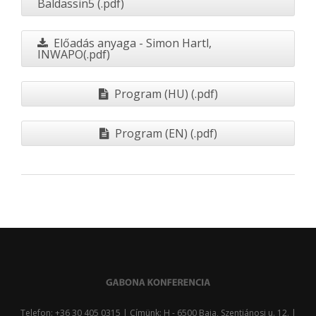
Baldassin5 (.pdf)
Előadás anyaga - Simon Hartl,
INWAPO(.pdf)
Program (HU) (.pdf)
Program (EN) (.pdf)
Telefon: +36 30 405 0315 | Címünk: H - 6500 Baja, Szentjánosi u. 12. |