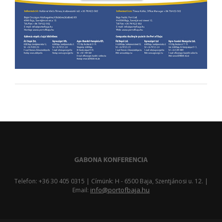
Telefon: +36 30 405 0315 | Címünk: H - 6500 Baja, Szentjánosi u. 12. |
info@portofbaja.hu
Email: