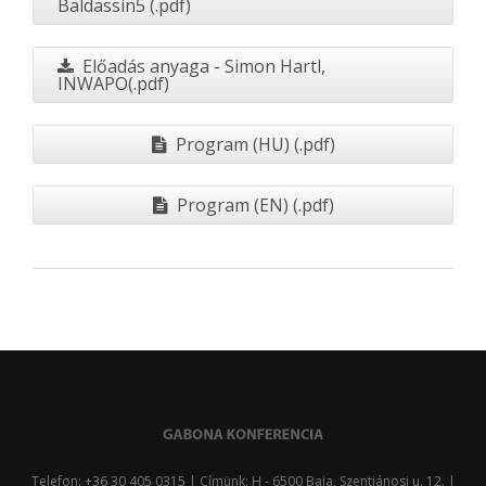
Baldassin5 (.pdf)
Előadás anyaga - Simon Hartl,
INWAPO(.pdf)
Program (HU) (.pdf)
Program (EN) (.pdf)
Telefon: +36 30 405 0315 | Címünk: H - 6500 Baja, Szentjánosi u. 12. |