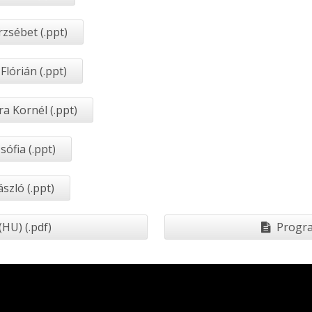
zsébet (.ppt)
Flórián (.ppt)
a Kornél (.ppt)
ófia (.ppt)
szló (.ppt)
HU) (.pdf)
Progra