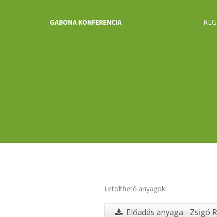
REG
Letölthető anyagok:
Előadás anyaga - Zsigó R