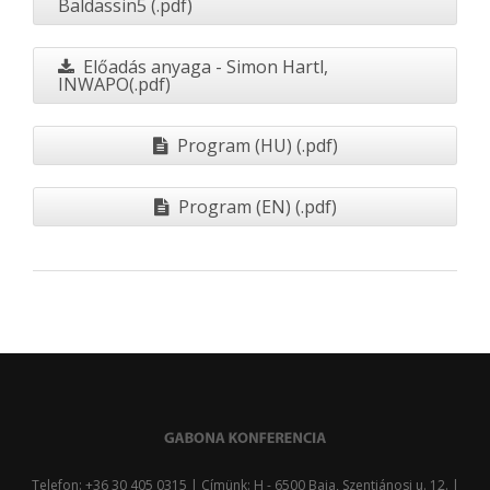
Baldassin5 (.pdf)
Előadás anyaga - Simon Hartl,
INWAPO(.pdf)
Program (HU) (.pdf)
Program (EN) (.pdf)
Telefon: +36 30 405 0315 | Címünk: H - 6500 Baja, Szentjánosi u. 12. |