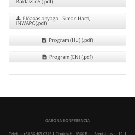
Baldassin5 (.pdf)
Előadás anyaga - Simon Hartl,
INWAPO(.pdf)
Program (HU) (.pdf)
Program (EN) (.pdf)
Telefon: +36 30 405 0315 | Címünk: H - 6500 Baja, Szentjánosi u. 12. |