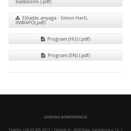
Baldassin5 (.pdf)
Előadás anyaga - Simon Hartl,
INWAPO(.pdf)
Program (HU) (.pdf)
Program (EN) (.pdf)
Telefon: +36 30 405 0315 | Címünk: H - 6500 Baja, Szentjánosi u. 12. |